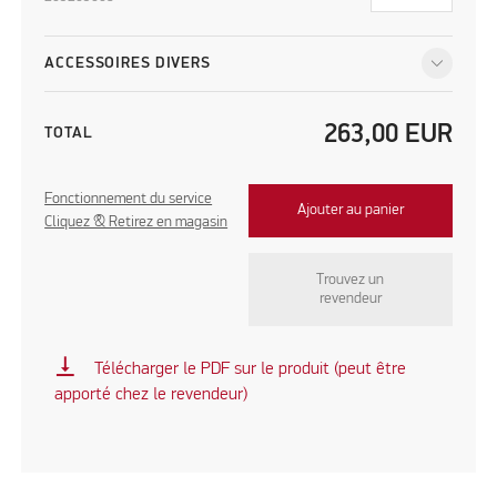
ACCESSOIRES DIVERS
263,00
EUR
TOTAL
Fonctionnement du service
Ajouter au panier
Cliquez & Retirez en magasin
Trouvez un
revendeur
vertical_align_bottom
Télécharger le PDF sur le produit (peut être
apporté chez le revendeur)