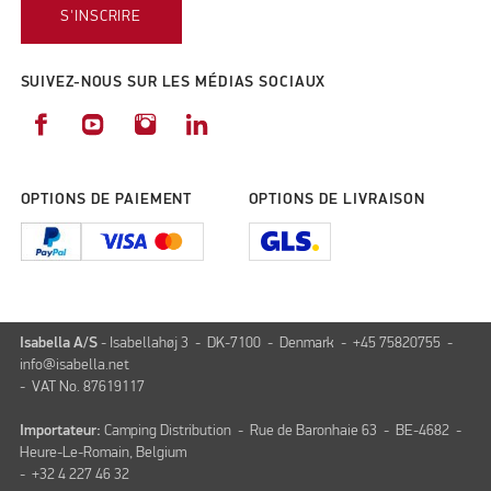
S'INSCRIRE
SUIVEZ-NOUS SUR LES MÉDIAS SOCIAUX
OPTIONS DE PAIEMENT
OPTIONS DE LIVRAISON
Isabella A/S
- Isabellahøj 3 - DK-7100 - Denmark - +45 75820755 -
info@isabella.net
- VAT No. 87619117
Importateur:
Camping Distribution - Rue de Baronhaie 63 - BE-4682 -
Heure-Le-Romain, Belgium
- +32 4 227 46 32