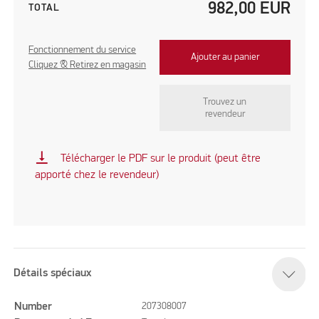
982,00
EUR
TOTAL
Fonctionnement du service
Ajouter au panier
Cliquez & Retirez en magasin
Trouvez un
revendeur
vertical_align_bottom
Télécharger le PDF sur le produit (peut être
apporté chez le revendeur)
Détails spéciaux
Number
207308007