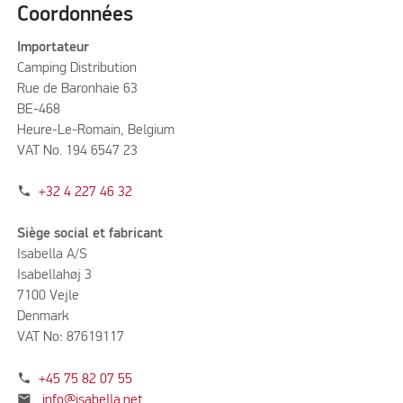
Coordonnées
Importateur
Camping Distribution
Rue de Baronhaie 63
BE-468
Heure-Le-Romain, Belgium
VAT No. 194 6547 23
phone
+32 4 227 46 32
Siège social et fabricant
Isabella A/S
Isabellahøj 3
7100 Vejle
Denmark
VAT No: 87619117
phone
+45 75 82 07 55
mail
info@isabella.net