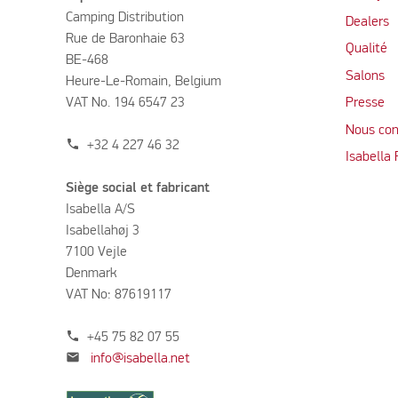
Camping Distribution
Dealers
Rue de Baronhaie 63
Qualité
BE-468
Salons
Heure-Le-Romain, Belgium
VAT No. 194 6547 23
Presse
Nous con
phone
+32 4 227 46 32
Isabella
Siège social et fabricant
Isabella A/S
Isabellahøj 3
7100 Vejle
Denmark
VAT No: 87619117
phone
+45 75 82 07 55
mail
info@isabella.net