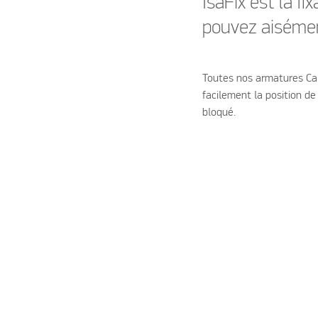
IsaFix est la f
pouvez aisément
Toutes nos armatures Car
facilement la position de 
bloqué.