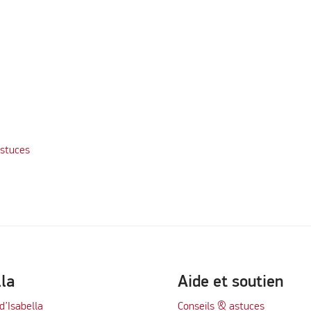
Astuces
keting cookies to watch this video
lla
Aide et soutien
d’Isabella
Conseils & astuces