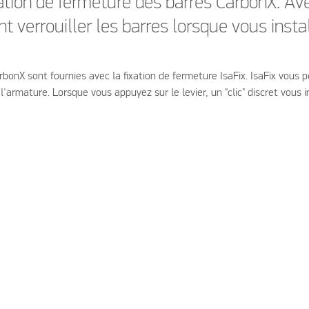
ixation de fermeture des barres CarbonX. Av
 verrouiller les barres lorsque vous instal
bonX sont fournies avec la fixation de fermeture IsaFix. IsaFix vous 
l'armature. Lorsque vous appuyez sur le levier, un "clic" discret vous 