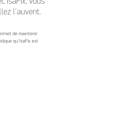
ec IsaFix, vous
lez l'auvent.
permet de maintenir
indique qu'IsaFix est