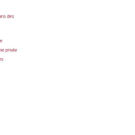
ans des
te
vie privée
es