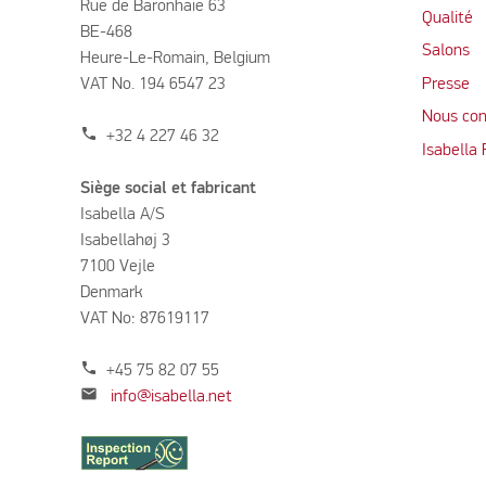
Rue de Baronhaie 63
Qualité
BE-468
Salons
Heure-Le-Romain, Belgium
VAT No. 194 6547 23
Presse
Nous con
phone
+32 4 227 46 32
Isabella
Siège social et fabricant
Isabella A/S
Isabellahøj 3
7100 Vejle
Denmark
VAT No: 87619117
phone
+45 75 82 07 55
mail
info@isabella.net