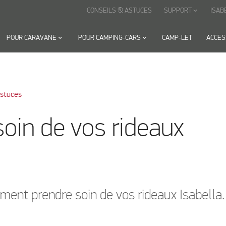
CONSEILS & ASTUCES
SUPPORT
ISAB
keyboard_arrow_down
POUR CARAVANE
keyboard_arrow_down
POUR CAMPING-CARS
keyboard_arrow_down
CAMP-LET
ACCES
Astuces
oin de vos rideaux
ent prendre soin de vos rideaux Isabella