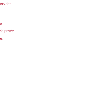
ans des
te
vie privée
es