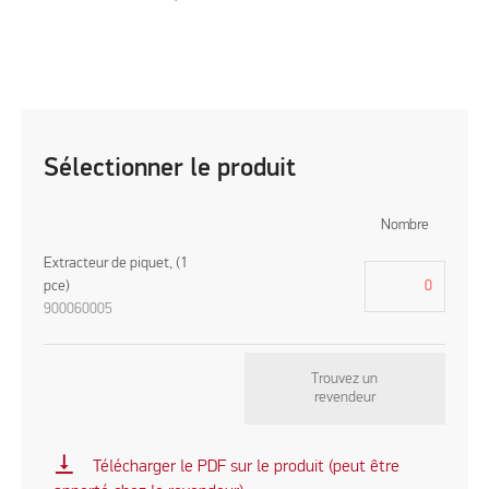
Sélectionner le produit
Nombre
Extracteur de piquet, (1
pce)
900060005
Trouvez un
revendeur
vertical_align_bottom
Télécharger le PDF sur le produit (peut être