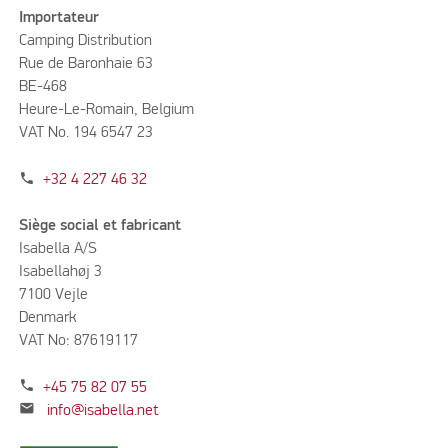
Importateur
Camping Distribution
Rue de Baronhaie 63
BE-468
Heure-Le-Romain, Belgium
VAT No. 194 6547 23
phone
+32 4 227 46 32
Siège social et fabricant
Isabella A/S
Isabellahøj 3
7100 Vejle
Denmark
VAT No: 87619117
phone
+45 75 82 07 55
mail
info@isabella.net