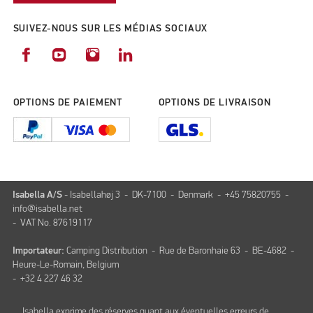
SUIVEZ-NOUS SUR LES MÉDIAS SOCIAUX
OPTIONS DE PAIEMENT
OPTIONS DE LIVRAISON
Isabella A/S
- Isabellahøj 3 - DK-7100 - Denmark - +45 75820755 -
info@isabella.net
- VAT No. 87619117
Importateur:
Camping Distribution - Rue de Baronhaie 63 - BE-4682 -
Heure-Le-Romain, Belgium
- +32 4 227 46 32
Isabella exprime des réserves quant aux éventuelles erreurs de