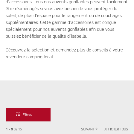
d'accessoires. Tous nos auvents gonflables peuvent facilement
être réaménagés si vous avez besoin de vous protéger du
soleil, de plus d'espace pour le rangement ou de couchages
supplémentaires. Cette gamme d'accessoires est conçue
spécialement pour nos auvents gonflables afin que vous
puissiez bénéficier de la qualité d'Isabella.
Découvrez la sélection et demandez plus de conseils à votre
revendeur camping local.
tune
Filtres
arrow_forward
1 - 9
de
15
SUIVANT
AFFICHER TOUS