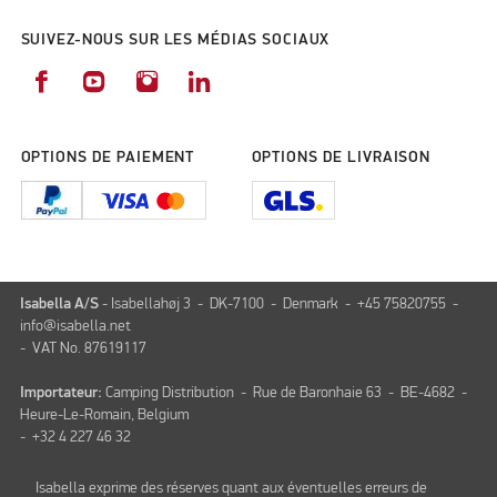
SUIVEZ-NOUS SUR LES MÉDIAS SOCIAUX
OPTIONS DE PAIEMENT
OPTIONS DE LIVRAISON
Isabella A/S
- Isabellahøj 3 - DK-7100 - Denmark - +45 75820755 -
info@isabella.net
- VAT No. 87619117
Importateur:
Camping Distribution - Rue de Baronhaie 63 - BE-4682 -
Heure-Le-Romain, Belgium
- +32 4 227 46 32
Isabella exprime des réserves quant aux éventuelles erreurs de