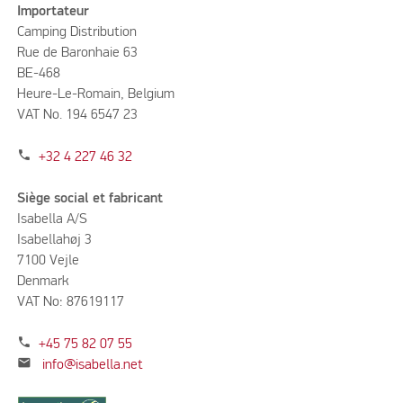
Importateur
Camping Distribution
Rue de Baronhaie 63
BE-468
Heure-Le-Romain, Belgium
VAT No. 194 6547 23
phone
+32 4 227 46 32
Siège social et fabricant
Isabella A/S
Isabellahøj 3
7100 Vejle
Denmark
VAT No: 87619117
phone
+45 75 82 07 55
mail
info@isabella.net