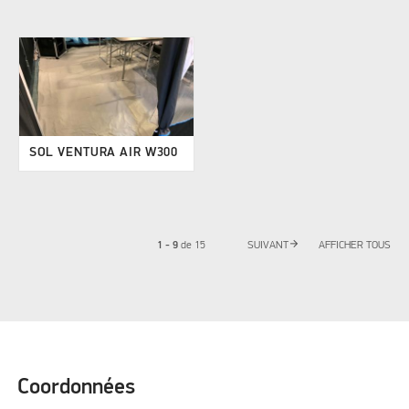
SOL VENTURA AIR W300
arrow_forward
1 - 9
de
15
SUIVANT
AFFICHER TOUS
Coordonnées