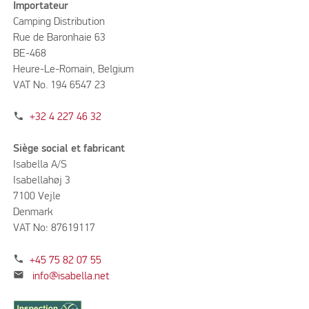
Importateur
Camping Distribution
Rue de Baronhaie 63
BE-468
Heure-Le-Romain, Belgium
VAT No. 194 6547 23
phone
+32 4 227 46 32
Siège social et fabricant
Isabella A/S
Isabellahøj 3
7100 Vejle
Denmark
VAT No: 87619117
phone
+45 75 82 07 55
mail
info@isabella.net