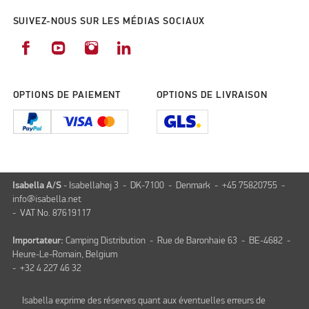
SUIVEZ-NOUS SUR LES MÉDIAS SOCIAUX
OPTIONS DE PAIEMENT
OPTIONS DE LIVRAISON
Isabella A/S
- Isabellahøj 3 - DK-7100 - Denmark - +45 75820755 -
info@isabella.net
- VAT No. 87619117
Importateur:
Camping Distribution - Rue de Baronhaie 63 - BE-4682 -
Heure-Le-Romain, Belgium
- +32 4 227 46 32
Isabella exprime des réserves quant aux éventuelles erreurs de