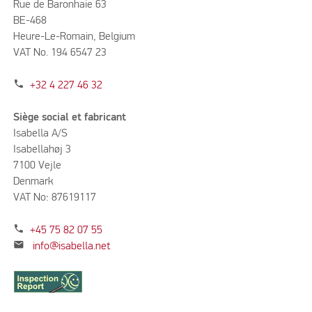
Rue de Baronhaie 63
BE-468
Heure-Le-Romain, Belgium
VAT No. 194 6547 23
phone
+32 4 227 46 32
Siège social et fabricant
Isabella A/S
Isabellahøj 3
7100 Vejle
Denmark
VAT No: 87619117
phone
+45 75 82 07 55
mail
info@isabella.net