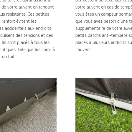
e la toile et garantissent la
permettent de sécuriser dav
é de votre auvent en rendant
votre auvent en cas de tempê
plus résistante. Ces petites
vous êtes un campeur perma
 renfort évitent les
que vous avez besoin d'une t
 accidentels aux endroits
supplémentaire de votre auve
oduisent des tensions et des
petits patchs anti-tempête s
. Ils sont placés à tous les
placés à plusieurs endroits su
critiques, tels que les coins à
l'auvent.
r du toit.