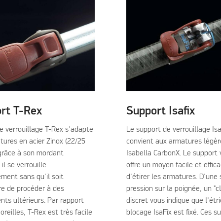
rt T-Rex
Support Isafix
de verrouillage T-Rex s'adapte
Le support de verrouillage Isa
tures en acier Zinox (22/25
convient aux armatures légèr
grâce à son mordant
Isabella CarbonX. Le support
 il se verrouille
offre un moyen facile et effic
ment sans qu'il soit
d'étirer les armatures. D'une
re de procéder à des
pression sur la poignée, un "cl
nts ultérieurs. Par rapport
discret vous indique que l'étri
 oreilles, T-Rex est très facile
blocage IsaFix est fixé. Ces s