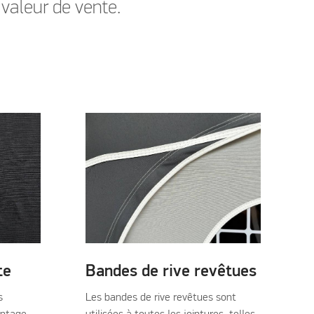
 valeur de vente.
te
Bandes de rive revêtues
s
Les bandes de rive revêtues sont