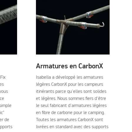
Armatures en CarbonX
Fix
Isabella a développé les armatures
es
légères CarbonX pour les campeurs
 vous
itinérants parce qu'elles sont solides
ace
et légères. Nous sommes fiers d'être
 simple
le seul fabricant d'armatures légères
ic"
en fibre de carbone pour le camping.
er de
Toutes les armatures CarbonX sont
upports
livrées en standard avec des supports