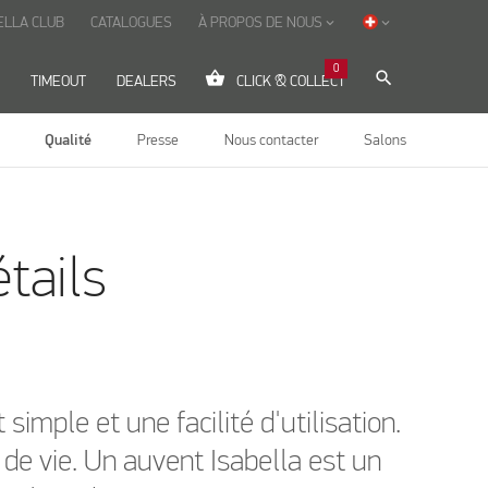
ELLA CLUB
CATALOGUES
À PROPOS DE NOUS
keyboard_arrow_down
keyboard_arrow_down
0
shopping_basket
search
TIMEOUT
DEALERS
CLICK & COLLECT
Qualité
Presse
Nous contacter
Salons
étails
simple et une facilité d'utilisation.
de vie. Un auvent Isabella est un