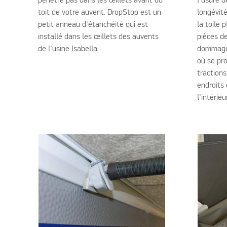
pénètre pas dans les œillets avant du
l'usure d
toit de votre auvent. DropStop est un
longévit
petit anneau d'étanchéité qui est
la toile 
installé dans les œillets des auvents
pièces de
de l'usine Isabella.
dommages
où se pr
tractions
endroits 
l'intérieu