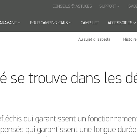
CONSEILS & ASTUCES
SUPPORT
ISAB
keyboard_arrow_down
CARAVANE
keyboard_arrow_down
POUR CAMPING-CARS
keyboard_arrow_down
CAMP-LET
ACCESSOIRES
keyboard_arrow_down
Au sujet d’Isabella
Histoire
té se trouve dans les d
réfléchis qui garantissent un fonctionnement 
 pensés qui garantissent une longue durée 