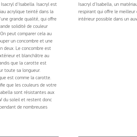
Isacryl d'Isabella. Isacryl est
Isacryl d'Isabella, un matéria
au acrylique teinté dans la
respirant qui offre le meilleur
une grande qualité, qui offre
intérieur possible dans un a
rande solidité de couleur
. On peut comparer cela au
couper un concombre et une
en deux. Le concombre est
extérieur et blanchâtre au
andis que la carotte est
ur toute sa longueur.
ique est comme la carotte.
ifie que les couleurs de votre
sabella sont résistantes aux
V du soleil et restent donc
 pendant de nombreuses