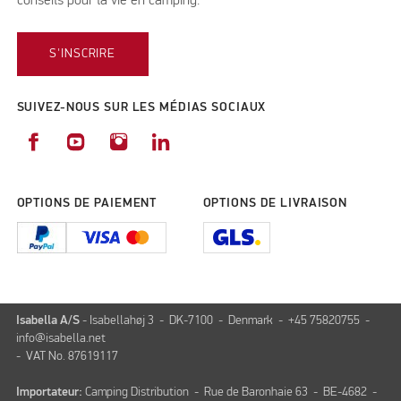
conseils pour la vie en camping.
S'INSCRIRE
SUIVEZ-NOUS SUR LES MÉDIAS SOCIAUX
OPTIONS DE PAIEMENT
OPTIONS DE LIVRAISON
Isabella A/S
- Isabellahøj 3 - DK-7100 - Denmark - +45 75820755 -
info@isabella.net
- VAT No. 87619117
Importateur:
Camping Distribution - Rue de Baronhaie 63 - BE-4682 -