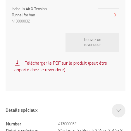
Isabella Air X-Tension
Tunnel for Van
413000032
Trouvez un
revendeur
vertical_align_bottom
Télécharger le PDF sur le produit (peut être
apporté chez le revendeur)
Détails spéciaux
Number
413000032