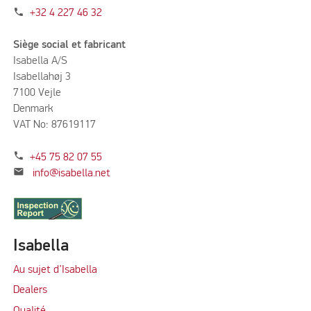
phone
+32 4 227 46 32
Siège social et fabricant
Isabella A/S
Isabellahøj 3
7100 Vejle
Denmark
VAT No: 87619117
phone
+45 75 82 07 55
mail
info@isabella.net
Isabella
Au sujet d’Isabella
Dealers
Qualité