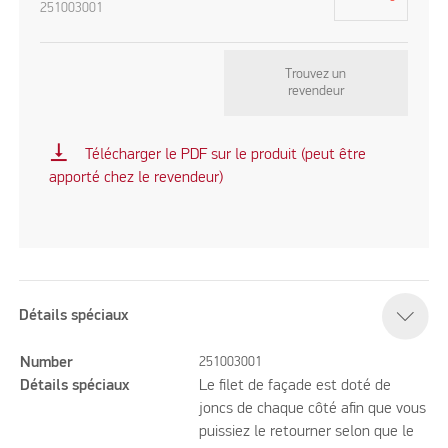
251003001
Trouvez un
revendeur
vertical_align_bottom
Télécharger le PDF sur le produit (peut être
apporté chez le revendeur)
Détails spéciaux
Number
251003001
Détails spéciaux
Le filet de façade est doté de
joncs de chaque côté afin que vous
puissiez le retourner selon que le