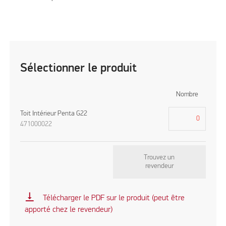
Sélectionner le produit
Nombre
Toit Intérieur Penta G22
471000022
Trouvez un
revendeur
vertical_align_bottom
Télécharger le PDF sur le produit (peut être
apporté chez le revendeur)