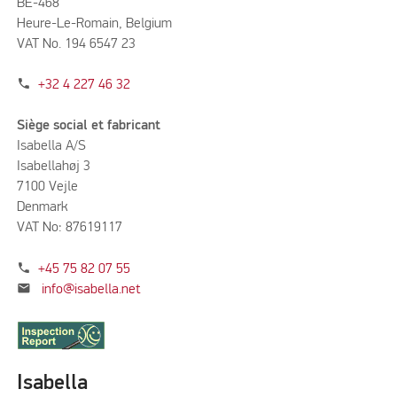
BE-468
Heure-Le-Romain, Belgium
VAT No. 194 6547 23
phone
+32 4 227 46 32
Siège social et fabricant
Isabella A/S
Isabellahøj 3
7100 Vejle
Denmark
VAT No: 87619117
phone
+45 75 82 07 55
mail
info@isabella.net
Isabella