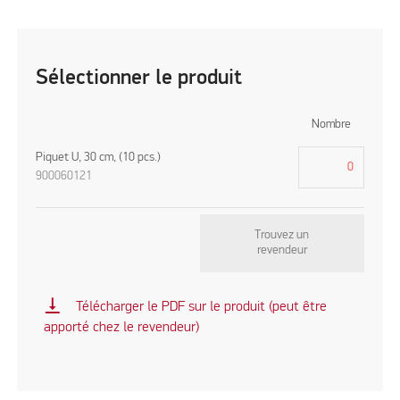
Sélectionner le produit
Nombre
Piquet U, 30 cm, (10 pcs.)
900060121
Trouvez un
revendeur
vertical_align_bottom
Télécharger le PDF sur le produit (peut être
apporté chez le revendeur)