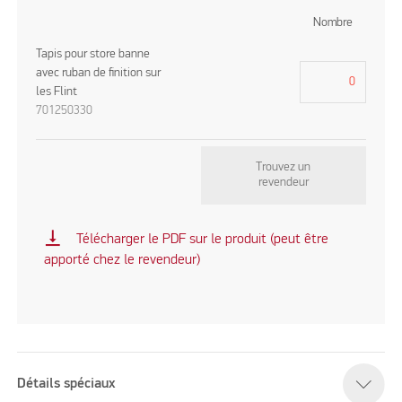
Nombre
Tapis pour store banne
avec ruban de finition sur
les Flint
701250330
Trouvez un
revendeur
vertical_align_bottom
Télécharger le PDF sur le produit (peut être
apporté chez le revendeur)
Détails spéciaux