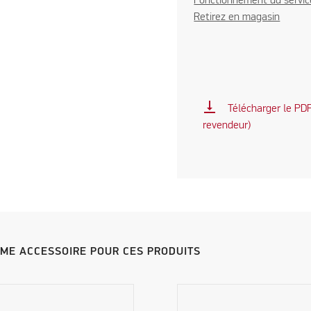
Fonctionnement du servic
Retirez en magasin
vertical_align_bottom
Télécharger le PDF 
revendeur)
MME ACCESSOIRE POUR CES PRODUITS