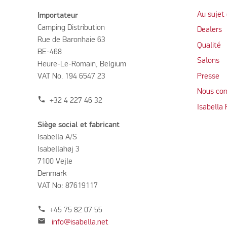
Au sujet 
Importateur
Camping Distribution
Dealers
Rue de Baronhaie 63
Qualité
BE-468
Salons
Heure-Le-Romain, Belgium
VAT No. 194 6547 23
Presse
Nous con
phone
+32 4 227 46 32
Isabella
Siège social et fabricant
Isabella A/S
Isabellahøj 3
7100 Vejle
Denmark
VAT No: 87619117
phone
+45 75 82 07 55
mail
info@isabella.net