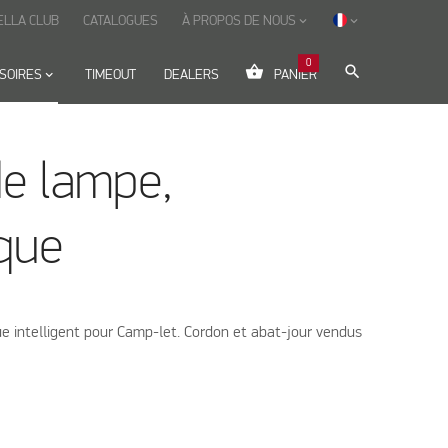
ELLA CLUB
CATALOGUES
À PROPOS DE NOUS
keyboard_arrow_down
keyboard_arrow_down
0
shopping_basket
search
SOIRES
keyboard_arrow_down
TIMEOUT
DEALERS
PANIER
de lampe,
que
e intelligent pour Camp-let. Cordon et abat-jour vendus