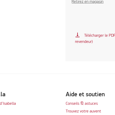
Retirez en magasin
vertical_align_bottom
Télécharger le PDF 
revendeur)
lla
Aide et soutien
d’Isabella
Conseils & astuces
Trouvez votre auvent