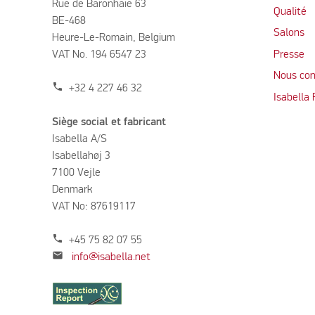
Rue de Baronhaie 63
Qualité
BE-468
Salons
Heure-Le-Romain, Belgium
VAT No. 194 6547 23
Presse
Nous con
phone
+32 4 227 46 32
Isabella
Siège social et fabricant
Isabella A/S
Isabellahøj 3
7100 Vejle
Denmark
VAT No: 87619117
phone
+45 75 82 07 55
mail
info@isabella.net