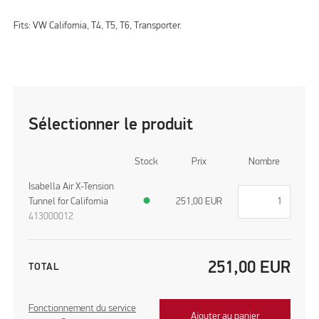
Fits: VW California, T4, T5, T6, Transporter.
Sélectionner le produit
Stock
Prix
Nombre
Isabella Air X-Tension
Tunnel for California
●
251,00
EUR
413000012
251,00
EUR
TOTAL
Fonctionnement du service
Ajouter au panier