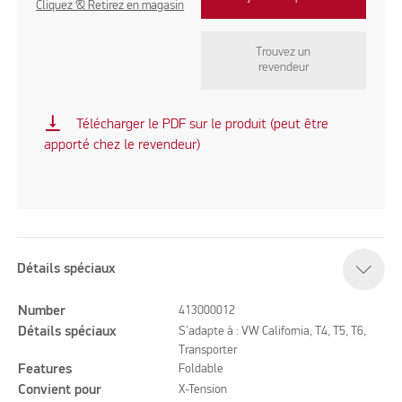
Cliquez & Retirez en magasin
Trouvez un
revendeur
vertical_align_bottom
Télécharger le PDF sur le produit (peut être
apporté chez le revendeur)
Détails spéciaux
Number
413000012
Détails spéciaux
S'adapte à : VW California, T4, T5, T6,
Transporter
Features
Foldable
Convient pour
X-Tension