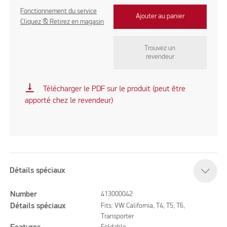
Fonctionnement du service
Ajouter au panier
Cliquez & Retirez en magasin
Trouvez un
revendeur
vertical_align_bottom
Télécharger le PDF sur le produit (peut être
apporté chez le revendeur)
Détails spéciaux
Number
413000042
Détails spéciaux
Fits: VW California, T4, T5, T6,
Transporter
Foldable