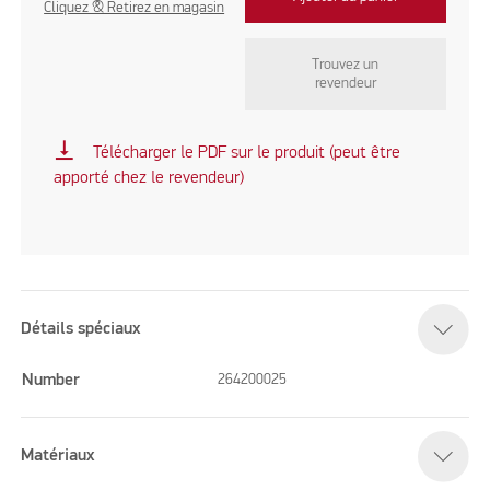
Cliquez & Retirez en magasin
Trouvez un
revendeur
vertical_align_bottom
Télécharger le PDF sur le produit (peut être
apporté chez le revendeur)
Détails spéciaux
Number
264200025
Matériaux