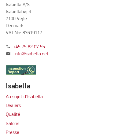
Isabella A/S
Isabellahøj 3
7100 Vejle
Denmark
VAT No: 87619117
phone
+45 75 82 07 55
mail
info@isabella.net
Isabella
Au sujet d’Isabella
Dealers
Qualité
Salons
Presse