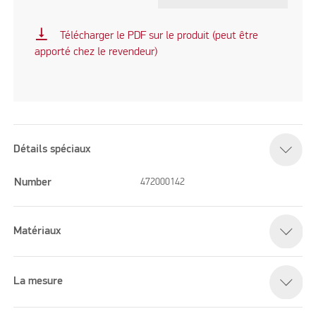
vertical_align_bottom
Télécharger le PDF sur le produit (peut être
apporté chez le revendeur)
Détails spéciaux
Number
472000142
Matériaux
La mesure