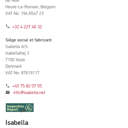
BE-468
Heure-Le-Romain, Belgium
VAT No. 194 6547 23
phone
+32 4 227 46 32
Siège social et fabricant
Isabella A/S
Isabellahøj 3
7100 Vejle
Denmark
VAT No: 87619117
phone
+45 75 82 07 55
mail
info@isabella.net
Isabella