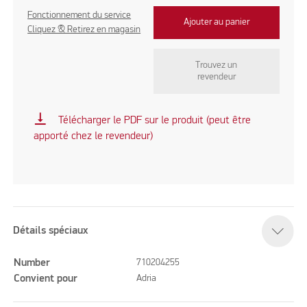
Fonctionnement du service
Ajouter au panier
Cliquez & Retirez en magasin
Trouvez un
revendeur
vertical_align_bottom
Télécharger le PDF sur le produit (peut être
apporté chez le revendeur)
Détails spéciaux
Number
710204255
Convient pour
Adria