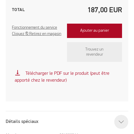
187,00
EUR
TOTAL
Fonctionnement du service
Ajouter au panier
Cliquez & Retirez en magasin
Trouvez un
revendeur
vertical_align_bottom
Télécharger le PDF sur le produit (peut être
apporté chez le revendeur)
Détails spéciaux