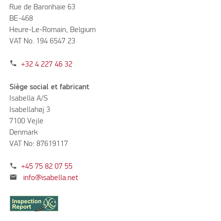
Rue de Baronhaie 63
BE-468
Heure-Le-Romain, Belgium
VAT No. 194 6547 23
phone
+32 4 227 46 32
Siège social et fabricant
Isabella A/S
Isabellahøj 3
7100 Vejle
Denmark
VAT No: 87619117
phone
+45 75 82 07 55
mail
info@isabella.net