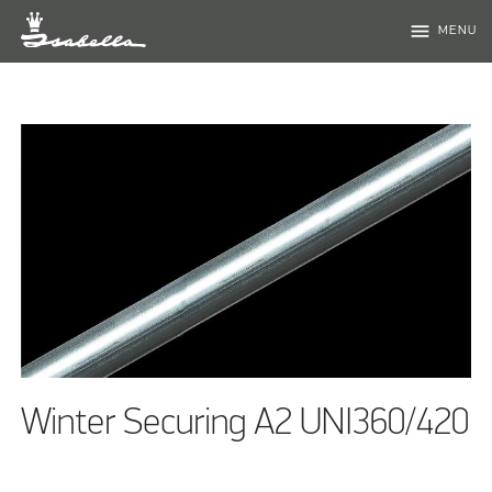
menu
MENU
Winter Securing A2 UNI360/420