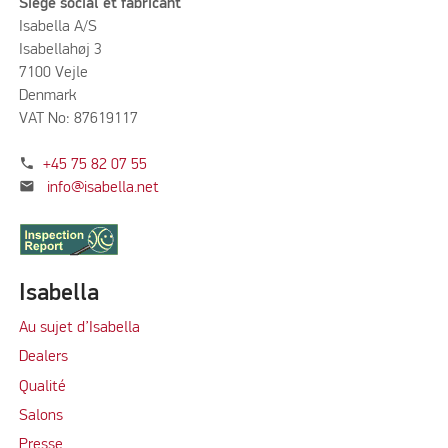
Siège social et fabricant
Isabella A/S
Isabellahøj 3
7100 Vejle
Denmark
VAT No: 87619117
phone
+45 75 82 07 55
mail
info@isabella.net
Isabella
Au sujet d’Isabella
Dealers
Qualité
Salons
Presse