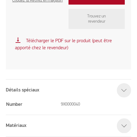
Cliquez & Retirez en magasin
Trouvez un
revendeur
vertical_align_bottom
Télécharger le PDF sur le produit (peut être
apporté chez le revendeur)
Détails spéciaux
Number
9X0000040
Matériaux