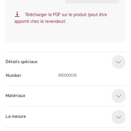
vertical_align_bottom
Télécharger le PDF sur le produit (peut être
apporté chez le revendeur)
Détails spéciaux
Number
9X0000038
Matériaux
La mesure