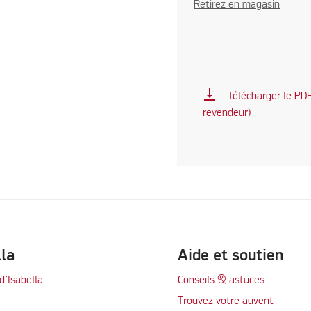
Retirez en magasin
vertical_align_bottom
Télécharger le PDF 
revendeur)
lla
Aide et soutien
d’Isabella
Conseils & astuces
Trouvez votre auvent