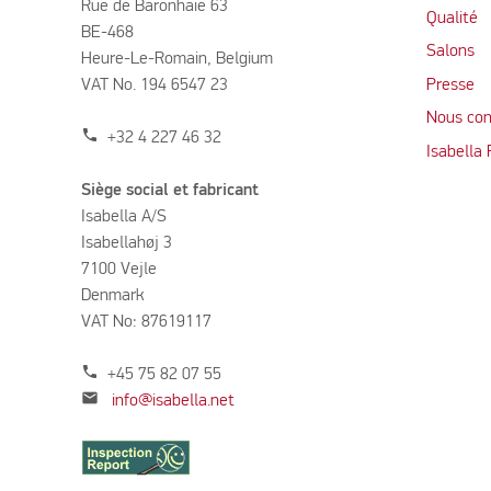
Rue de Baronhaie 63
Qualité
BE-468
Salons
Heure-Le-Romain, Belgium
VAT No. 194 6547 23
Presse
Nous con
phone
+32 4 227 46 32
Isabella
Siège social et fabricant
Isabella A/S
Isabellahøj 3
7100 Vejle
Denmark
VAT No: 87619117
phone
+45 75 82 07 55
mail
info@isabella.net