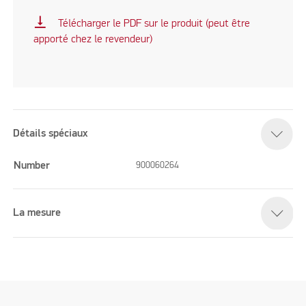
vertical_align_bottom
Télécharger le PDF sur le produit (peut être
apporté chez le revendeur)
Détails spéciaux
Number
900060264
La mesure