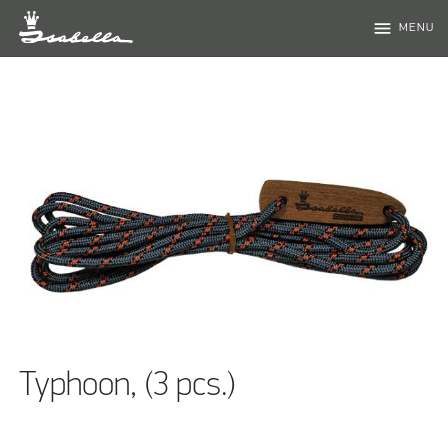
menu
MENU
Typhoon, (3 pcs.)