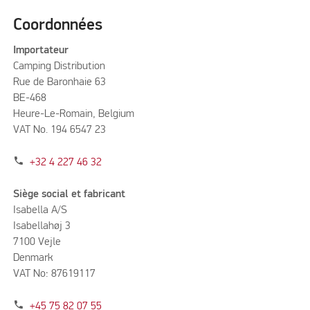
Coordonnées
Importateur
Camping Distribution
Rue de Baronhaie 63
BE-468
Heure-Le-Romain, Belgium
VAT No. 194 6547 23
phone
+32 4 227 46 32
Siège social et fabricant
Isabella A/S
Isabellahøj 3
7100 Vejle
Denmark
VAT No: 87619117
phone
+45 75 82 07 55