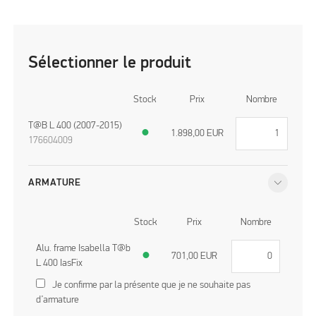
Sélectionner le produit
Stock
Prix
Nombre
T@B L 400 (2007-2015)
●
1.898,00
EUR
176604009
ARMATURE
Stock
Prix
Nombre
Alu. frame Isabella T@b
●
701,00
EUR
L 400 IasFix
Je confirme par la présente que je ne souhaite pas
d’armature