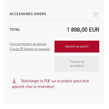
ACCESSOIRES DIVERS
1 898,00
EUR
TOTAL
Fonctionnement du service
Ajouter au panier
Cliquez & Retirez en magasin
Trouvez un
revendeur
vertical_align_bottom
Télécharger le PDF sur le produit (peut être
apporté chez le revendeur)