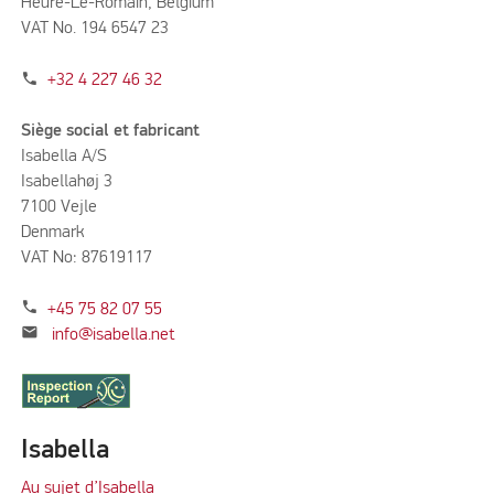
Heure-Le-Romain, Belgium
VAT No. 194 6547 23
phone
+32 4 227 46 32
Siège social et fabricant
Isabella A/S
Isabellahøj 3
7100 Vejle
Denmark
VAT No: 87619117
phone
+45 75 82 07 55
mail
info@isabella.net
Isabella
Au sujet d’Isabella