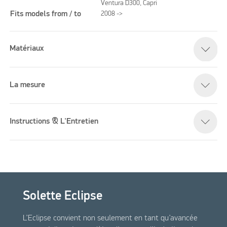
Ventura D300, Capri
Fits models from / to
2008 ->
Please accept marketing cookies to watch this video
Matériaux
La mesure
Instructions & L'Entretien
Solette Eclipse
L’Eclipse convient non seulement en tant qu’avancée