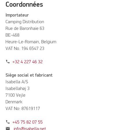
Coordonnées
Importateur
Camping Distribution
Rue de Baronhaie 63
BE-468
Heure-Le-Romain, Belgium
VAT No. 194 6547 23
phone
+32 4 227 46 32
Siège social et fabricant
Isabella A/S
Isabellahøj 3
7100 Vejle
Denmark
VAT No: 87619117
phone
+45 75 82 07 55
mail
info@isabella.net