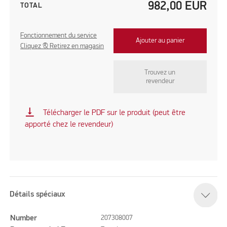
982,00
EUR
TOTAL
Fonctionnement du service
Ajouter au panier
Cliquez & Retirez en magasin
Trouvez un
revendeur
vertical_align_bottom
Télécharger le PDF sur le produit (peut être
apporté chez le revendeur)
Détails spéciaux
Number
207308007