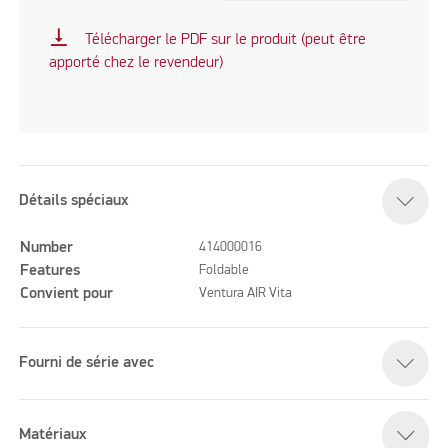
vertical_align_bottom
Télécharger le PDF sur le produit (peut être
apporté chez le revendeur)
Détails spéciaux
Number
414000016
Features
Foldable
Convient pour
Ventura AIR Vita
Fourni de série avec
Matériaux