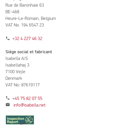
Rue de Baronhaie 63
BE-468
Heure-Le-Romain, Belgium
VAT No. 194 6547 23
phone
+32 4 227 46 32
Siège social et fabricant
Isabella A/S
Isabellahøj 3
7100 Vejle
Denmark
VAT No: 87619117
phone
+45 75 82 07 55
mail
info@isabella.net