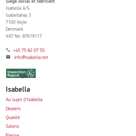
Siège social et fabricant
Isabella A/S
Isabellahøj 3
7100 Vejle
Denmark
VAT No: 87619117
phone
+45 75 82 07 55
mail
info@isabella.net
Isabella
Au sujet d’Isabella
Dealers
Qualité
Salons
Presse