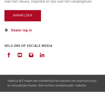
mail met nieuws, inspiratie en tips voor het campingleven.
AANMELDEN
lock
Dealer log-in
VOLG ONS OP SOCIALE MEDIA
Isabella A/S maakt een voorbehoud ten aanzien van eventuele prijs-
en inhoudelijke fouten. Alle rechten voorbehouden Isabella.