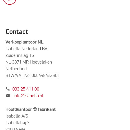
Contact
Verkoopkantoor NL
Isabella Nederland BV
Zuiderinslag 16
NL-3871 MR Hoevelaken
Netherland
BTW/VAT No. 006448422B01
phone
033 25 411 00
mail
info@isabella.nl
Hoofdkantoor & fabrikant
Isabella A/S
Isabellahøj 3
7100 Vejle