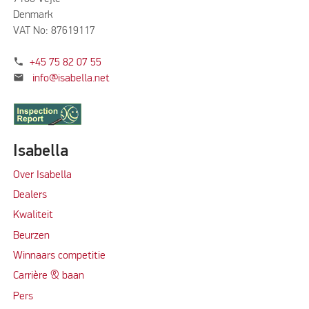
Denmark
VAT No: 87619117
phone
+45 75 82 07 55
mail
info@isabella.net
Isabella
Over Isabella
Dealers
Kwaliteit
Beurzen
Winnaars competitie
Carrière & baan
Per
s