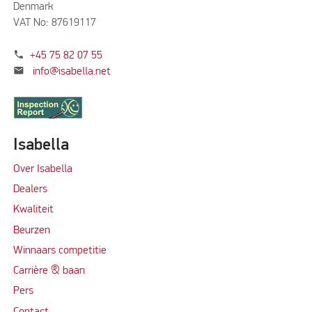
Denmark
VAT No: 87619117
phone
+45 75 82 07 55
mail
info@isabella.net
Isabella
Over Isabella
Dealers
Kwaliteit
Beurzen
Winnaars competitie
Carrière & baan
Per
s
Contact