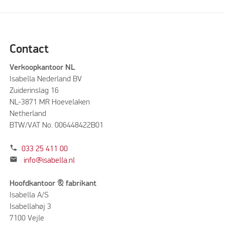
Contact
Verkoopkantoor NL
Isabella Nederland BV
Zuiderinslag 16
NL-3871 MR Hoevelaken
Netherland
BTW/VAT No. 006448422B01
phone
033 25 411 00
mail
info@isabella.nl
Hoofdkantoor & fabrikant
Isabella A/S
Isabellahøj 3
7100 Vejle