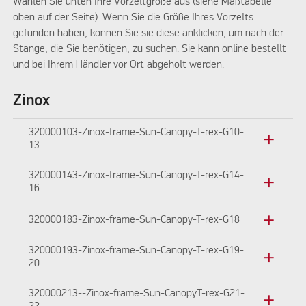
Wählen Sie unten Ihre Vorzeltgröße aus (siehe Maßtabelle
oben auf der Seite). Wenn Sie die Größe Ihres Vorzelts
gefunden haben, können Sie sie diese anklicken, um nach der
Stange, die Sie benötigen, zu suchen. Sie kann online bestellt
und bei Ihrem Händler vor Ort abgeholt werden.
Zinox
320000103-Zinox-frame-Sun-Canopy-T-rex-G10-
add
13
320000143-Zinox-frame-Sun-Canopy-T-rex-G14-
add
16
add
320000183-Zinox-frame-Sun-Canopy-T-rex-G18
320000193-Zinox-frame-Sun-Canopy-T-rex-G19-
add
20
320000213--Zinox-frame-Sun-CanopyT-rex-G21-
add