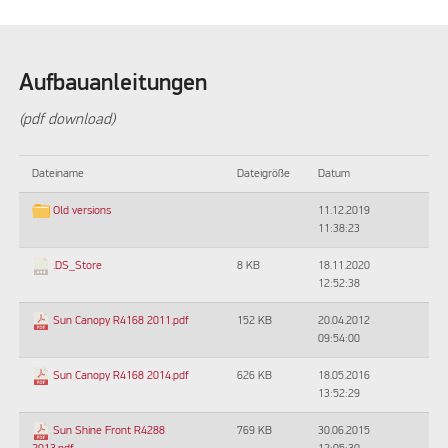
Aufbauanleitungen
(pdf download)
Dateiname
Dateigröße
Datum
11.12.2019
Old versions
11:38:23
8 KB
18.11.2020
.DS_Store
12:52:38
152 KB
20.04.2012
Sun Canopy R4168 2011.pdf
09:54:00
626 KB
18.05.2016
Sun Canopy R4168 2014.pdf
13:52:29
769 KB
30.06.2015
Sun Shine Front R4288