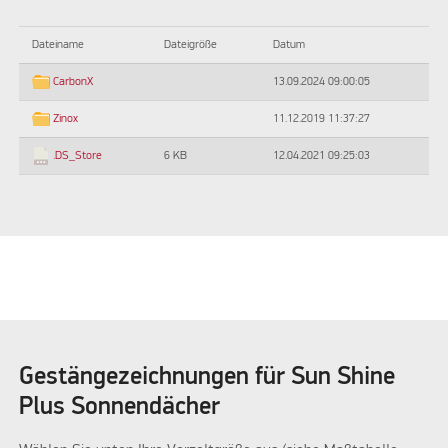
Dateiname
Dateigröße
Datum
13.09.2024 09:00:05
CarbonX
11.12.2019 11:37:27
Zinox
6 KB
12.04.2021 09:25:03
.DS_Store
Gestängezeichnungen für Sun Shine
Plus Sonnendächer