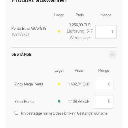
Produkt auswählen
Lager
Preis
Menge
3.256,99
EUR
Penta Etna A975/G18
Lieferung: 5-7
●
109409751
Werkstage
GESTÄNGE
Lager
Preis
Menge
Zinox Mega Penta
●
1.402,01
EUR
Zinox Penta
●
1.109,99
EUR
Ich bestätige hiermit, dass ich kein Gestänge wünsche