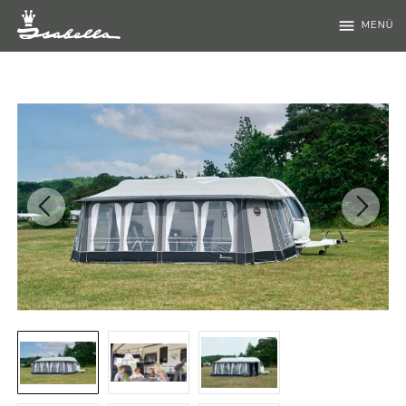
menu
MENÜ