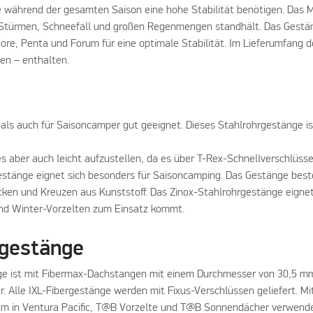
ie während der gesamten Saison eine hohe Stabilität benötigen. Das
n Stürmen, Schneefall und großen Regenmengen standhält. Das Gestä
re, Penta und Forum für eine optimale Stabilität. Im Lieferumfang
n – enthalten.
als auch für Saisoncamper gut geeignet. Dieses Stahlrohrgestänge ist
 es aber auch leicht aufzustellen, da es über T-Rex-Schnellverschlüss
rgestänge eignet sich besonders für Saisoncamping. Das Gestänge be
cken und Kreuzen aus Kunststoff. Das Zinox-Stahlrohrgestänge eignet
 und Winter-Vorzelten zum Einsatz kommt.
rgestänge
nge ist mit Fibermax-Dachstangen mit einem Durchmesser von 30,5 mm
. Alle IXL-Fibergestänge werden mit Fixus-Verschlüssen geliefert. Mit
erem in Ventura Pacific, T@B Vorzelte und T@B Sonnendächer verwende