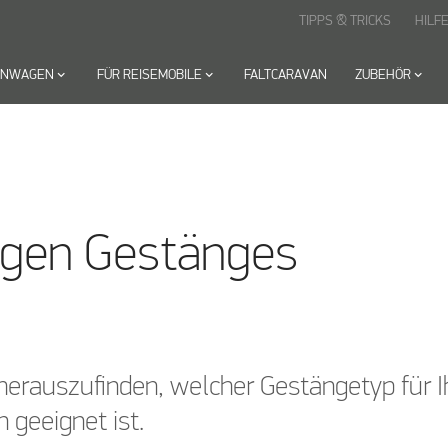
TIPPS & TRICKS
HILF
HNWAGEN
keyboard_arrow_down
FÜR REISEMOBILE
keyboard_arrow_down
FALTCARAVAN
ZUBEHÖR
keyboard_arrow_down
tigen Gestänges
erauszufinden, welcher Gestängetyp für Ih
 geeignet ist.