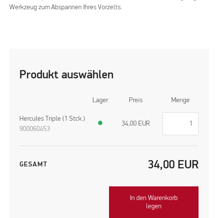
Werkzeug zum Abspannen Ihres Vorzelts.
Produkt auswählen
Lager
Preis
Menge
Hercules Triple (1 Stck.)
●
34,00
EUR
900060453
34,00
EUR
GESAMT
In den Warenkorb
legen