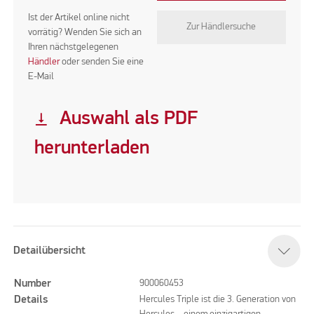
Ist der Artikel online nicht
Zur Händlersuche
vorrätig? Wenden Sie sich an
Ihren nächstgelegenen
Händler
oder senden Sie eine
E-Mail
Auswahl als PDF
vertical_align_bottom
herunterladen
Detailübersicht
Number
900060453
Details
Hercules Triple ist die 3. Generation von
Hercules – einem einzigartigen