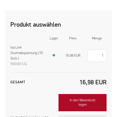
Produkt auswählen
Lager
Preis
Menge
Isa Link
Sturmabspannung (10
●
16,98
EUR
Stck.)
900060124
16,98
EUR
GESAMT
In den Warenkorb
legen