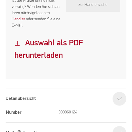
Ist der Artikel online nicht
Zur Händlersuche
vorrätig? Wenden Sie sich an
Ihren nächstgelegenen
Händler
oder senden Sie eine
E-Mail
Auswahl als PDF
vertical_align_bottom
herunterladen
Detailübersicht
Number
900060124