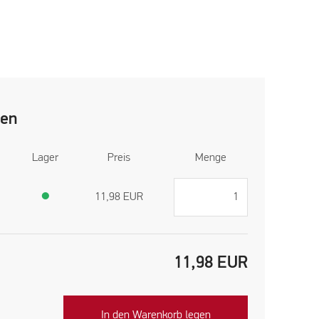
len
Lager
Preis
Menge
)
●
11,98
EUR
11,98
EUR
In den Warenkorb legen