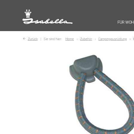
FÜR WO
Zurück
Sie sind hier:
Home
Zubehör
Campingausrüstung