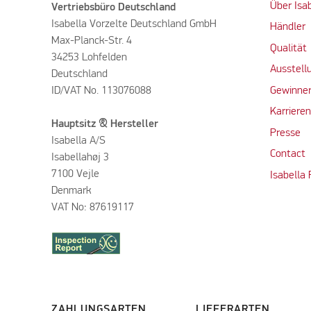
Über Isa
Vertriebsbüro Deutschland
Isabella Vorzelte Deutschland GmbH
Händler
Max-Planck-Str. 4
Qualität
34253 Lohfelden
Ausstell
Deutschland
ID/VAT No. 113076088
Gewinner
Karriere
Hauptsitz & Hersteller
Presse
Isabella A/S
Contact
Isabellahøj 3
7100 Vejle
Isabella
Denmark
VAT No: 87619117
ZAHLUNGSARTEN
LIEFERARTEN