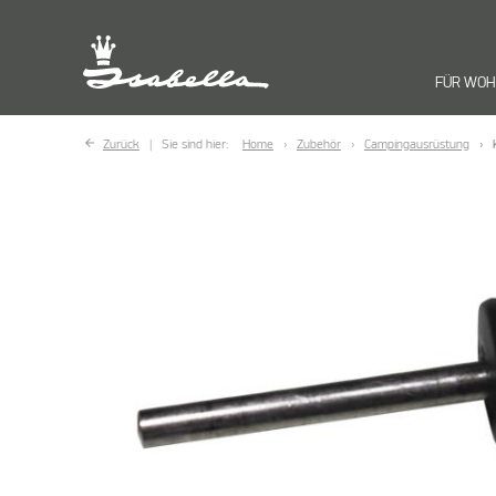
FÜR WO
Zurück
Sie sind hier:
Home
Zubehör
Campingausrüstung