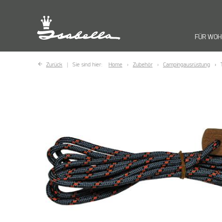
FÜR WO
Zurück
Sie sind hier:
Home
Zubehör
Campingausrüstung