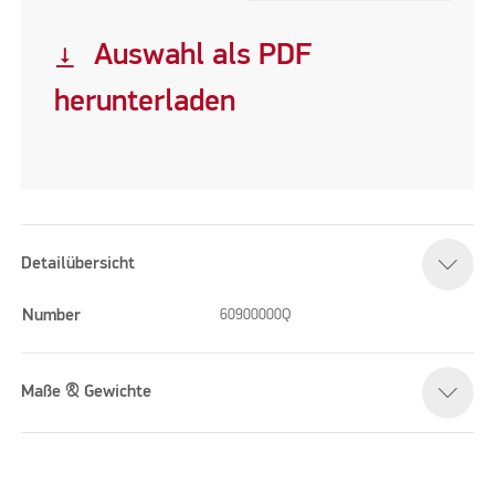
Auswahl als PDF
vertical_align_bottom
herunterladen
Detailübersicht
Number
60900000Q
Maße & Gewichte