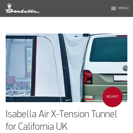
menu
MENÜ
NEUHEIT
Isabella Air X-Tension Tunnel
for California UK