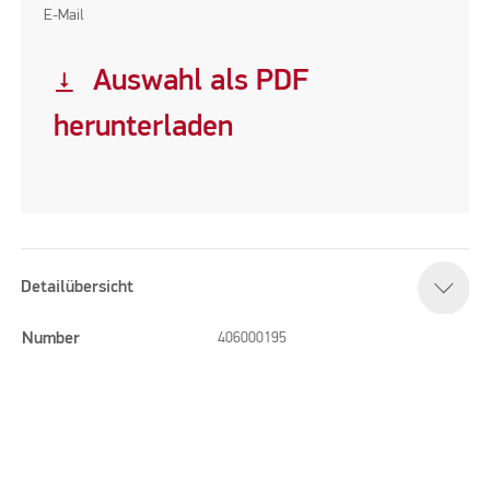
E-Mail
Auswahl als PDF
vertical_align_bottom
herunterladen
Detailübersicht
Number
406000195