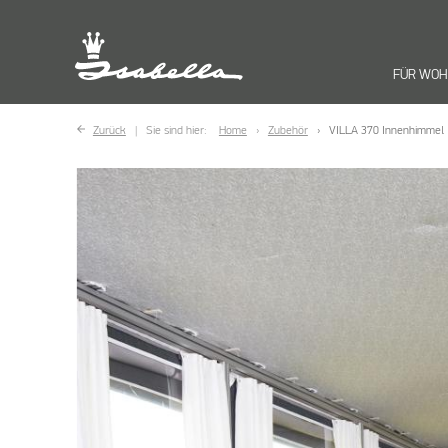
FÜR WO
Zurück
Sie sind hier:
Home
Zubehör
VILLA 370 Innenhimmel