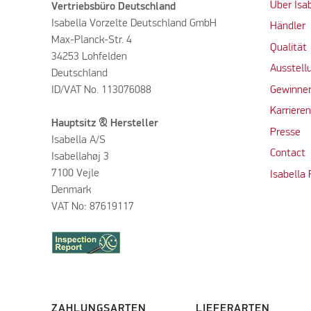
Über Isa
Vertriebsbüro Deutschland
Isabella Vorzelte Deutschland GmbH
Händler
Max-Planck-Str. 4
Qualität
34253 Lohfelden
Ausstell
Deutschland
ID/VAT No. 113076088
Gewinner
Karriere
Hauptsitz & Hersteller
Presse
Isabella A/S
Contact
Isabellahøj 3
7100 Vejle
Isabella
Denmark
VAT No: 87619117
ZAHLUNGSARTEN
LIEFERARTEN