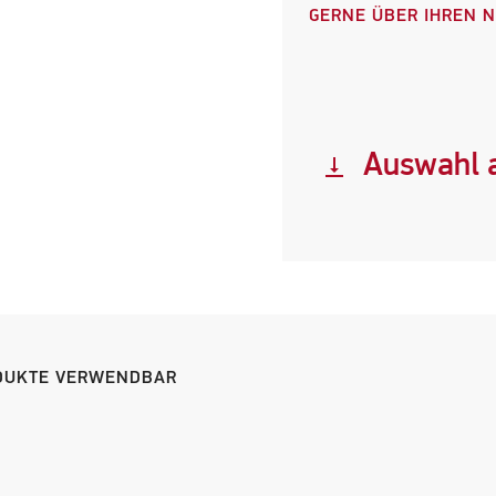
GERNE ÜBER IHREN 
Auswahl a
vertical_align_bottom
ODUKTE VERWENDBAR