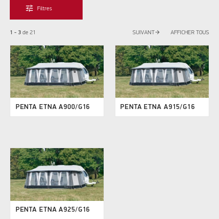
tune
Filtres
arrow_forward
1 - 3
de
21
SUIVANT
AFFICHER TOUS
PENTA ETNA A900/G16
PENTA ETNA A915/G16
PENTA ETNA A925/G16