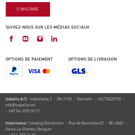
S'INSCRIRE
SUIVEZ-NOUS SUR LES MÉDIAS SOCIAUX
OPTIONS DE PAIEMENT
OPTIONS DE LIVRAISON
Isabella A/S
- Isabellahøj 3 - DK-7100 - Denmark - +45 75820755 -
info@isabella.net
- VAT No. 87619117
Importateur:
Camping Distribution - Rue de Baronhaie 63 - BE-4682 -
Heure-Le-Romain, Belgium