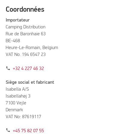
Coordonnées
Importateur
Camping Distribution
Rue de Baronhaie 63
BE-468
Heure-Le-Romain, Belgium
VAT No. 194 6547 23
phone
+32 4 227 46 32
Siège social et fabricant
Isabella A/S
Isabellahøj 3
7100 Vejle
Denmark
VAT No: 87619117
phone
+45 75 82 07 55