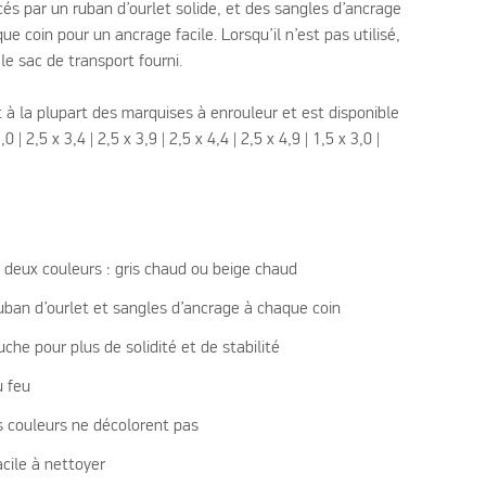
és par un ruban d’ourlet solide, et des sangles d’ancrage
e coin pour un ancrage facile. Lorsqu’il n’est pas utilisé,
le sac de transport fourni.
 à la plupart des marquises à enrouleur et est disponible
,0 | 2,5 x 3,4 | 2,5 x 3,9 | 2,5 x 4,4 | 2,5 x 4,9 | 1,5 x 3,0 |
 deux couleurs : gris chaud ou beige chaud
ruban d’ourlet et sangles d’ancrage à chaque coin
che pour plus de solidité et de stabilité
u feu
s couleurs ne décolorent pas
cile à nettoyer