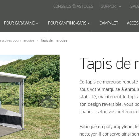
CONSEILS & ASTUCES
SUPPORT
ISAB
keyboard_arrow_down
POUR CARAVANE
keyboard_arrow_down
POUR CAMPING-CARS
keyboard_arrow_down
CAMP-LET
ACCES
essoires pour marquise
Tapis de marquise
Tapis de 
Ce tapis de marquise robuste e
sous votre marquise à enroul
stabilité, maintenant le tapis 
son design réversible, vous po
chaud – selon vos préférence
Fabriqué en polypropylène, le 
nettoyer. Il conserve ainsi s