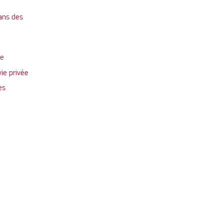
ans des
te
vie privée
es