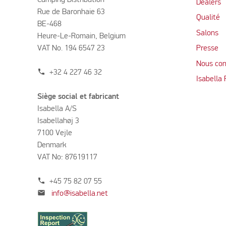
Camping Distribution
Dealers
Rue de Baronhaie 63
Qualité
BE-468
Salons
Heure-Le-Romain, Belgium
VAT No. 194 6547 23
Presse
Nous con
phone
+32 4 227 46 32
Isabella
Siège social et fabricant
Isabella A/S
Isabellahøj 3
7100 Vejle
Denmark
VAT No: 87619117
phone
+45 75 82 07 55
mail
info@isabella.net