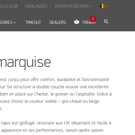
ELLA CLUB
CATALOGUES
À PROPOS DE NOUS
keyboard_arrow_down
keyboard_arrow_down
0
shopping_basket
search
SOIRES
keyboard_arrow_down
TIMEOUT
DEALERS
PANIER
marquise
st conçu pour offrir confort, durabilité et fonctionnalité
eur. Sa structure à double couche assure une excellente
bien en place sur l’herbe, le gravier ou l’asphalte. Grâce à
uvez choisir la couleur visible – gris chaud ou beige
s.
tapis est ignifugé, résistant aux UV, déperlant et facile à
on apparence et ses performances, saison après saison.